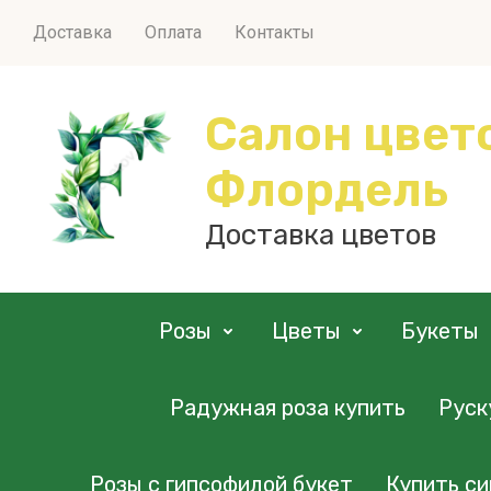
Доставка
Оплата
Контакты
Салон цвет
Флордель
Доставка цветов
Розы
Цветы
Букеты
Радужная роза купить
Руск
Розы с гипсофилой букет
Купить си