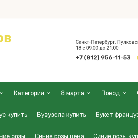
ов
Санкт-Петербург, Пулковс
18 с 09:00 до 21:00
+7 (812) 956-11-53
Категории
8 марта
Повод
ус купить
Вувузела купить
Букет францу
ние розы
Синие розы цена
Синие розы куп