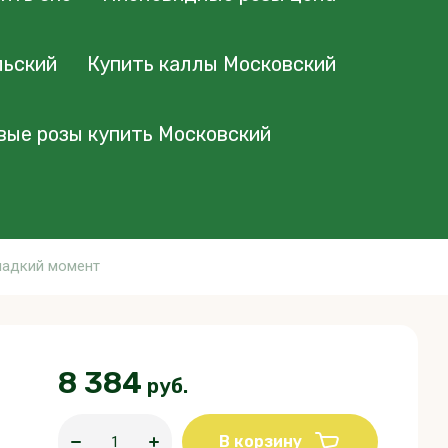
льский
Купить каллы Московский
вые розы купить Московский
ладкий момент
8 384
руб.
В корзину