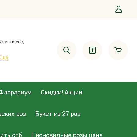
кое шоссе,
Ещё
Флорариум
Скидки! Акции!
зских роз
Букет из 27 роз
ить спб
Пионовидные розы цена