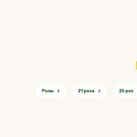
Розы
21 роза
25 роз