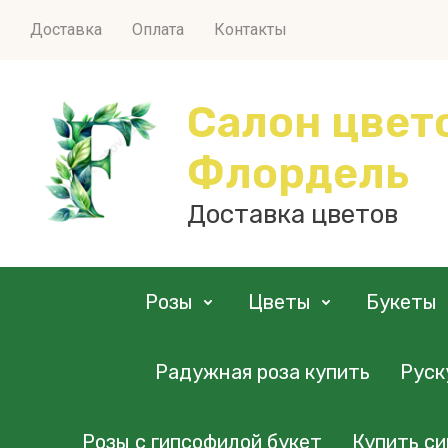
Доставка
Оплата
Контакты
Салон цвет
Флордель
Доставка цветов
Розы
Цветы
Букеты
Радужная роза купить
Руск
Розы с гипсофилой букет
Купить си