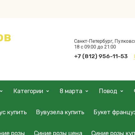
ов
Санкт-Петербург, Пулковс
18 с 09:00 до 21:00
+7 (812) 956-11-53
Категории
8 марта
Повод
ус купить
Вувузела купить
Букет францу
ние розы
Синие розы цена
Синие розы куп