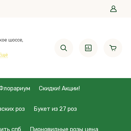
кое шоссе,
Ещё
Флорариум
Скидки! Акции!
зских роз
Букет из 27 роз
ить спб
Пионовидные розы цена