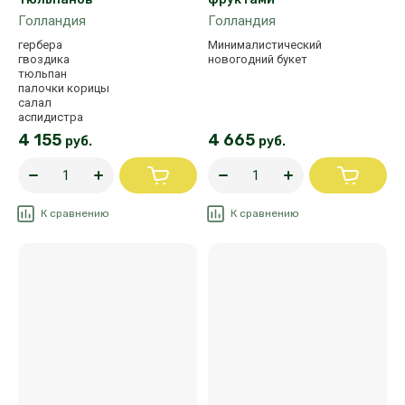
Голландия
Голландия
гербера
Минималистический
гвоздика
новогодний букет
тюльпан
палочки корицы
салал
аспидистра
4 155
4 665
руб.
руб.
К сравнению
К сравнению