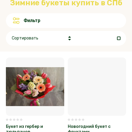
Зимние букеты купить в СПб
Фильтр
Сортировать
Цена - убывание
Цена - возрастание
Название - Я-А
Название - А-Я
Букет из гербер и
Новогодний букет с
тюльпанов
фруктами