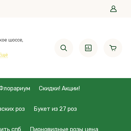
кое шоссе,
Ещё
Флорариум
Скидки! Акции!
зских роз
Букет из 27 роз
ить спб
Пионовидные розы цена