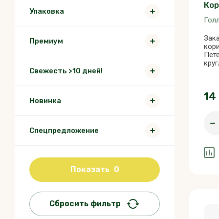
Кор
Упаковка
Гол
Зака
Премиум
кори
Пете
кру
Свежесть >10 дней!
14
Новинка
Спецпредложение
Показать
0
Сбросить фильтр