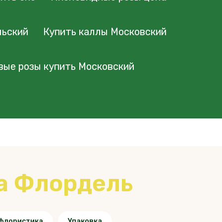
льский
Купить каллы Московский
вые розы купить Московский
а Флордель
флористика
Упаковка