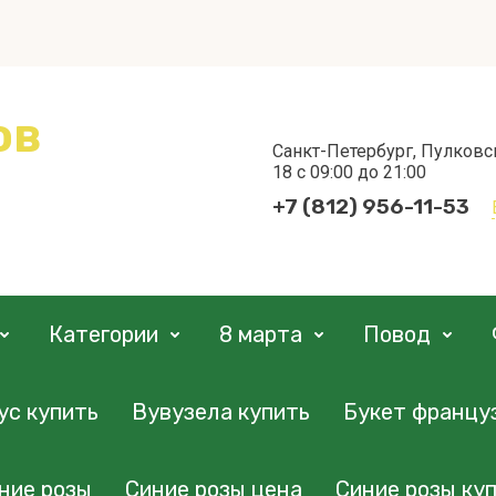
ов
Санкт-Петербург, Пулковс
18 с 09:00 до 21:00
+7 (812) 956-11-53
Категории
8 марта
Повод
ус купить
Вувузела купить
Букет францу
ние розы
Синие розы цена
Синие розы куп