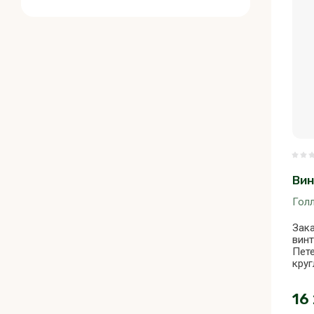
Вин
Гол
Зака
винт
Пете
кру
16