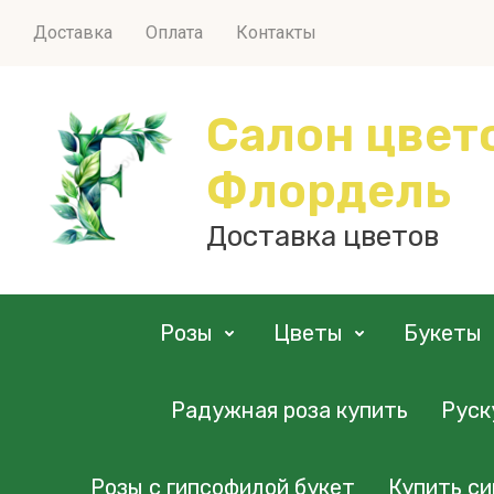
Доставка
Оплата
Контакты
Салон цвет
Флордель
Доставка цветов
Розы
Цветы
Букеты
Радужная роза купить
Руск
Розы с гипсофилой букет
Купить си