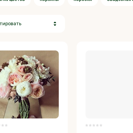
тировать
Цена - убывание
Цена - возрастание
Название - Я-А
Название - А-Я