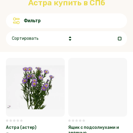
Астра купить в СПб
Фильтр
Сортировать
Цена - убывание
Цена - возрастание
Название - Я-А
Название - А-Я
Астра (астер)
Ящик с подсолнухами и
зеленью